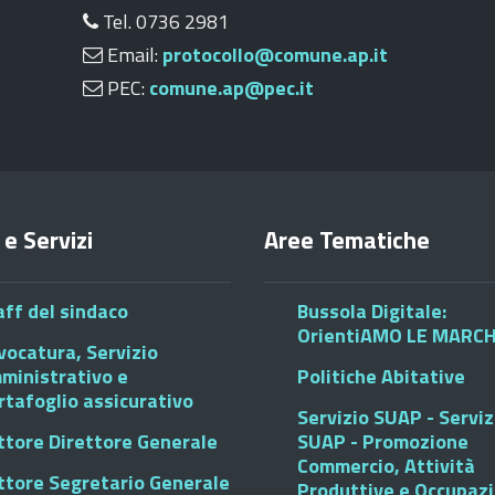
Tel. 0736 2981
Email:
protocollo@comune.ap.it
PEC:
comune.ap@pec.it
 e Servizi
Aree Tematiche
aff del sindaco
Bussola Digitale:
OrientiAMO LE MARC
vocatura, Servizio
ministrativo e
Politiche Abitative
rtafoglio assicurativo
Servizio SUAP - Serviz
ttore Direttore Generale
SUAP - Promozione
Commercio, Attività
ttore Segretario Generale
Produttive e Occupaz