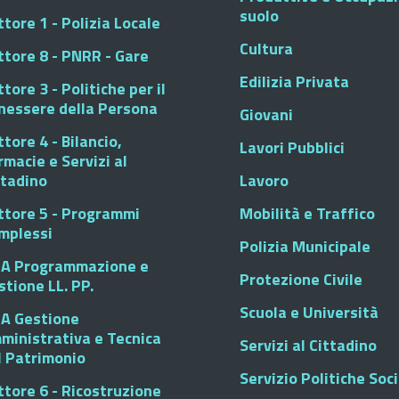
suolo
tore 1 - Polizia Locale
Cultura
ttore 8 - PNRR - Gare
Edilizia Privata
tore 3 - Politiche per il
nessere della Persona
Giovani
tore 4 - Bilancio,
Lavori Pubblici
rmacie e Servizi al
ttadino
Lavoro
ttore 5 - Programmi
Mobilità e Traffico
mplessi
Polizia Municipale
A Programmazione e
Protezione Civile
stione LL. PP.
Scuola e Università
A Gestione
ministrativa e Tecnica
Servizi al Cittadino
l Patrimonio
Servizio Politiche Soci
ttore 6 - Ricostruzione