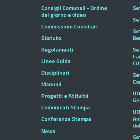
Consigli Comunali - Ordine
Set
del giorno e video
Se
Commissioni Consiliari
Set
Statuto
Be
Regolamenti
Set
Fa
Linee Guida
Ci
Disciplinari
Se
Co
Manuali
UO
Progetti e Attività
Ge
Comunicati Stampa
UO
Am
Conferenze Stampa
de
News
Se