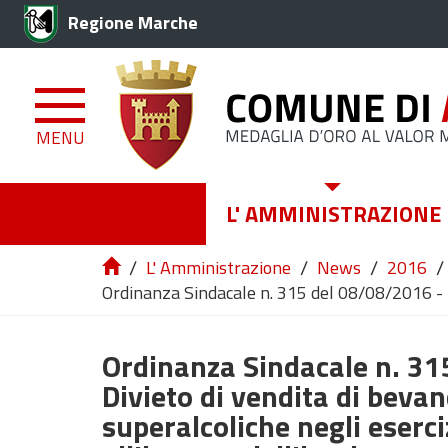
Regione Marche
MENU
L' AMMINISTRAZIONE
/
/
/
/
L' Amministrazione
News
2016
Ordinanza Sindacale n. 315 del 08/08/2016 - Di
Ordinanza Sindacale n. 31
Divieto di vendita di bevan
superalcoliche negli eserci