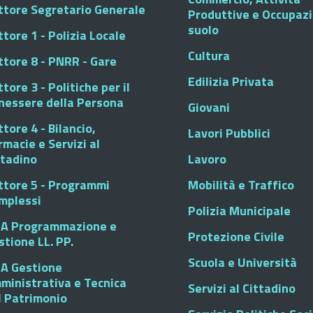
ttore Segretario Generale
Produttive e Occupaz
suolo
tore 1 - Polizia Locale
Cultura
ttore 8 - PNRR - Gare
Edilizia Privata
tore 3 - Politiche per il
nessere della Persona
Giovani
tore 4 - Bilancio,
Lavori Pubblici
rmacie e Servizi al
ttadino
Lavoro
ttore 5 - Programmi
Mobilità e Traffico
mplessi
Polizia Municipale
A Programmazione e
Protezione Civile
stione LL. PP.
Scuola e Università
A Gestione
ministrativa e Tecnica
Servizi al Cittadino
l Patrimonio