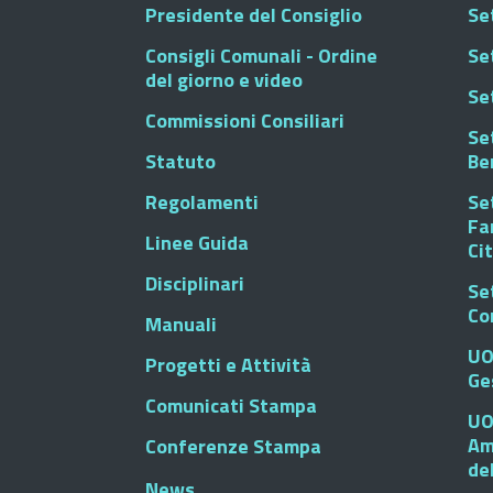
Presidente del Consiglio
Se
Consigli Comunali - Ordine
Set
del giorno e video
Se
Commissioni Consiliari
Set
Statuto
Be
Regolamenti
Set
Fa
Linee Guida
Ci
Disciplinari
Se
Co
Manuali
UO
Progetti e Attività
Ge
Comunicati Stampa
UO
Am
Conferenze Stampa
de
News