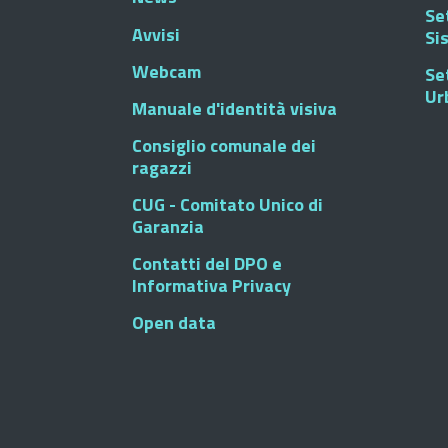
Se
Avvisi
Si
Webcam
Se
Ur
Manuale d'identità visiva
Consiglio comunale dei
ragazzi
CUG - Comitato Unico di
Garanzia
Contatti del DPO e
Informativa Privacy
Open data