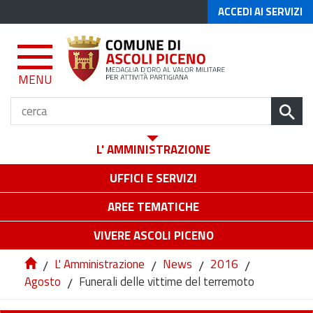
ACCEDI AI SERVIZI
MENU
L' AMMINISTRAZIONE
UFFICI E SERVIZI
AREE TEMATICHE
VIVERE ASCOLI PICENO
/
L' Amministrazione
/
News
/
2016
/
Agosto
/
Funerali delle vittime del terremoto