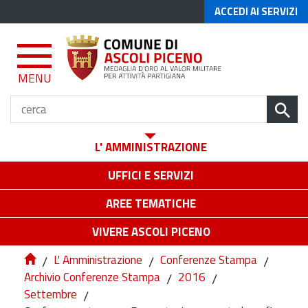
ACCEDI AI SERVIZI
MENU
L' AMMINISTRAZIONE
UFFICI E SERVIZI
AREE TEMATICHE
VIVERE ASCOLI PICENO
/
L' Amministrazione
/
Conferenze Stampa
/
Archivio Conferenze Stampa
/
2016
/
Settembre
/