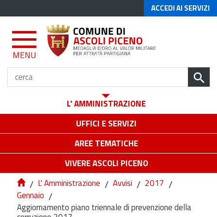
ACCEDI AI SERVIZI
MENU
L' AMMINISTRAZIONE
UFFICI E SERVIZI
AREE TEMATICHE
VIVERE ASCOLI PICENO
/
L' Amministrazione
/
Avvisi
/
2017
/
Gennaio
/
Aggiornamento piano triennale di prevenzione della