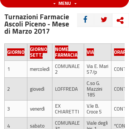
MENU
Turnazioni Farmacie
CONDIVIDI
Ascoli Piceno - Mese
di Marzo 2017
GIORNO
NOME
GIORNO
VIA
ORARI
SETT.
FARMACIA
COMUNALE
Via E. Mari
1
mercoledì
CONTI
2
57/p
C.so G.
2
giovedì
LOFFREDA
Mazzini
CONTI
185
EX
V.le B.
3
venerdì
CONTI
CHIARETTI
Croce 5
COMUNALE
Viale degli
4
sabato
*CONT
3*
Iris 1