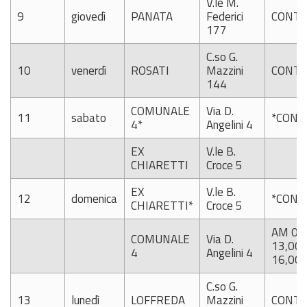
V.le M.
9
giovedì
PANATA
Federici
CONTI
177
C.so G.
10
venerdì
ROSATI
Mazzini
CONTI
144
COMUNALE
Via D.
11
sabato
*CONT
4*
Angelini 4
EX
V.le B.
CHIARETTI
Croce 5
EX
V.le B.
12
domenica
*CONT
CHIARETTI*
Croce 5
AM 09
COMUNALE
Via D.
13,00
4
Angelini 4
16,00-
C.so G.
13
lunedì
LOFFREDA
Mazzini
CONTI