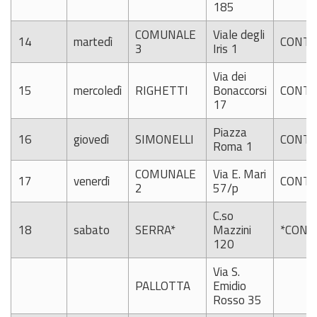
185
COMUNALE
Viale degli
14
martedì
CONTI
3
Iris 1
Via dei
15
mercoledì
RIGHETTI
Bonaccorsi
CONTI
17
Piazza
16
giovedì
SIMONELLI
CONTI
Roma 1
COMUNALE
Via E. Mari
17
venerdì
CONTI
2
57/p
C.so
18
sabato
SERRA*
Mazzini
*CONT
120
Via S.
PALLOTTA
Emidio
Rosso 35