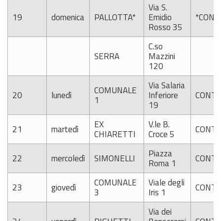
Via S.
19
domenica
PALLOTTA*
Emidio
*CONT
Rosso 35
C.so
SERRA
Mazzini
120
Via Salaria
COMUNALE
20
lunedì
Inferiore
CONTI
1
19
EX
V.le B.
21
martedì
CONTI
CHIARETTI
Croce 5
Piazza
22
mercoledì
SIMONELLI
CONTI
Roma 1
COMUNALE
Viale degli
23
giovedì
CONTI
3
Iris 1
Via dei