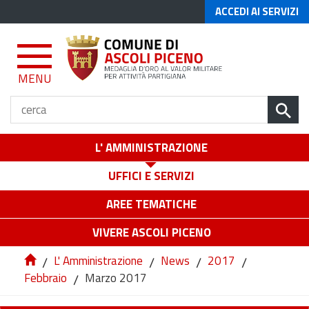
ACCEDI AI SERVIZI
MENU
L' AMMINISTRAZIONE
UFFICI E SERVIZI
AREE TEMATICHE
VIVERE ASCOLI PICENO
/
L' Amministrazione
/
News
/
2017
/
Febbraio
/
Marzo 2017