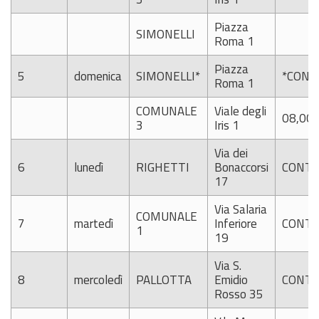
Piazza
SIMONELLI
Roma 1
Piazza
5
domenica
SIMONELLI*
*CONT
Roma 1
COMUNALE
Viale degli
08,00-
3
Iris 1
Via dei
6
lunedì
RIGHETTI
Bonaccorsi
CONTI
17
Via Salaria
COMUNALE
7
martedì
Inferiore
CONTI
1
19
Via S.
8
mercoledì
PALLOTTA
Emidio
CONTI
Rosso 35