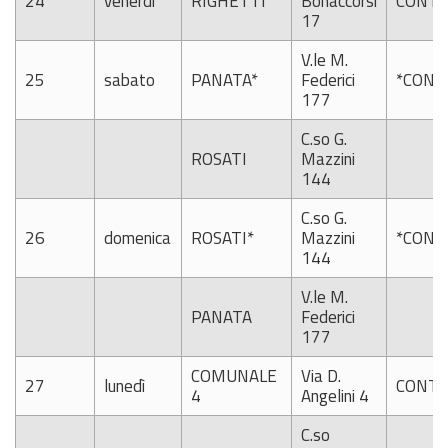
24
venerdì
RIGHETTI
Bonaccorsi
CONTI
17
V.le M.
25
sabato
PANATA*
Federici
*CONT
177
C.so G.
ROSATI
Mazzini
144
C.so G.
26
domenica
ROSATI*
Mazzini
*CONT
144
V.le M.
PANATA
Federici
177
COMUNALE
Via D.
27
lunedì
CONTI
4
Angelini 4
C.so