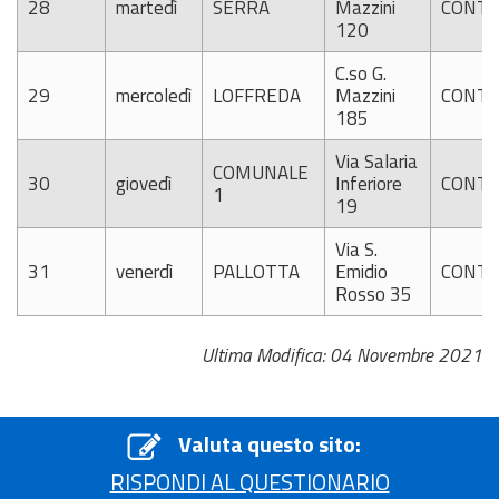
28
martedì
SERRA
Mazzini
CONTI
120
C.so G.
29
mercoledì
LOFFREDA
Mazzini
CONTI
185
Via Salaria
COMUNALE
30
giovedì
Inferiore
CONTI
1
19
Via S.
31
venerdì
PALLOTTA
Emidio
CONTI
Rosso 35
Ultima Modifica: 04 Novembre 2021
Valuta questo sito:
RISPONDI AL QUESTIONARIO