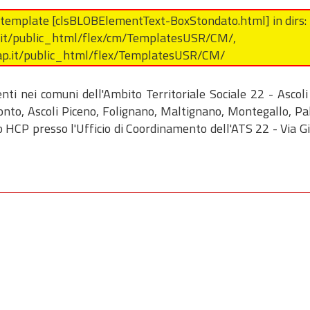
d template [clsBLOBElementText-BoxStondato.html] in dirs:
t/public_html/flex/cm/TemplatesUSR/CM/,
.it/public_html/flex/TemplatesUSR/CM/
enti nei comuni dell'Ambito Territoriale Sociale 22 - Ascol
nto, Ascoli Piceno, Folignano, Maltignano, Montegallo, Pa
o HCP presso l'Ufficio di Coordinamento dell'ATS 22 - Via Gi