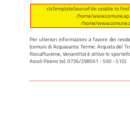
clsTemplateSourceFile: unable to fin
/home/www.comune.ap.i
/home/www.comune.ap
Per ulteriori informazioni a favore dei resid
(comuni di Acquasanta Terme; Arquata del Tro
Roccafluvione, Venarotta) è attivo lo sportell
Ascoli Piceno tel. 0736/298561 - 500 - 510).