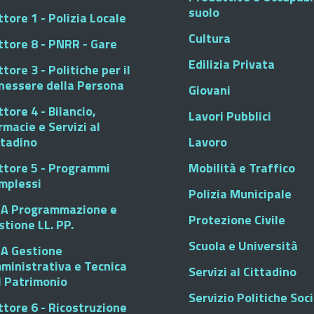
suolo
tore 1 - Polizia Locale
Cultura
ttore 8 - PNRR - Gare
Edilizia Privata
tore 3 - Politiche per il
nessere della Persona
Giovani
tore 4 - Bilancio,
Lavori Pubblici
rmacie e Servizi al
ttadino
Lavoro
ttore 5 - Programmi
Mobilità e Traffico
mplessi
Polizia Municipale
A Programmazione e
Protezione Civile
stione LL. PP.
Scuola e Università
A Gestione
ministrativa e Tecnica
Servizi al Cittadino
l Patrimonio
Servizio Politiche Soci
ttore 6 - Ricostruzione