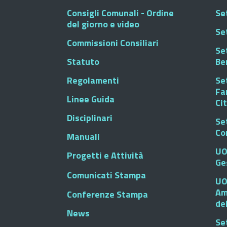
Consigli Comunali - Ordine
Set
del giorno e video
Se
Commissioni Consiliari
Set
Statuto
Be
Regolamenti
Set
Fa
Linee Guida
Ci
Disciplinari
Se
Co
Manuali
UO
Progetti e Attività
Ge
Comunicati Stampa
UO
Am
Conferenze Stampa
de
News
Se