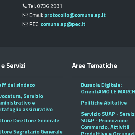
Tel. 0736 2981
Email:
protocollo@comune.ap.it
PEC:
comune.ap@pec.it
 e Servizi
Aree Tematiche
aff del sindaco
Bussola Digitale:
OrientiAMO LE MARC
vocatura, Servizio
ministrativo e
Politiche Abitative
rtafoglio assicurativo
Servizio SUAP - Serviz
ttore Direttore Generale
SUAP - Promozione
Commercio, Attività
ttore Segretario Generale
Produttive e Occupaz