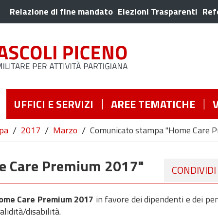
Relazione di fine mandato
Elezioni Trasparenti
Ref
UFFICI E SERVIZI
AREE TEMATICHE
/
/
/
pa
2017
Marzo
Comunicato stampa "Home Care 
e Care Premium 2017"
CONDIVIDI
me Care Premium 2017
in favore dei dipendenti e dei pe
alidità/disabilità.