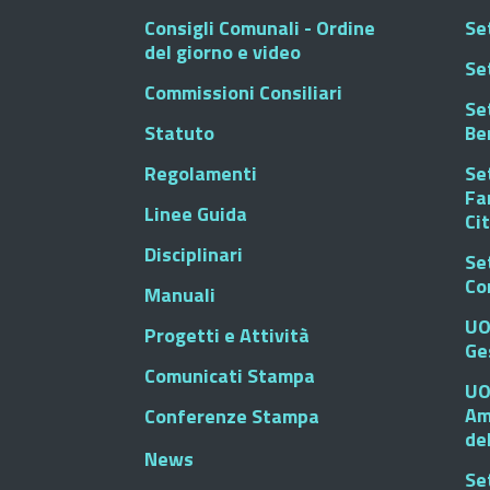
Consigli Comunali - Ordine
Set
del giorno e video
Se
Commissioni Consiliari
Set
Statuto
Be
Regolamenti
Set
Fa
Linee Guida
Ci
Disciplinari
Se
Co
Manuali
UO
Progetti e Attività
Ge
Comunicati Stampa
UO
Am
Conferenze Stampa
de
News
Se