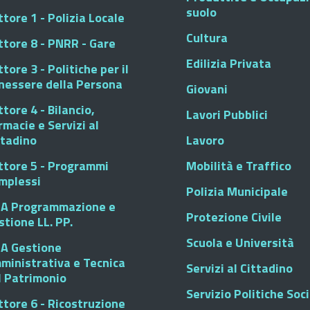
suolo
tore 1 - Polizia Locale
Cultura
ttore 8 - PNRR - Gare
Edilizia Privata
tore 3 - Politiche per il
nessere della Persona
Giovani
tore 4 - Bilancio,
Lavori Pubblici
rmacie e Servizi al
ttadino
Lavoro
ttore 5 - Programmi
Mobilità e Traffico
mplessi
Polizia Municipale
A Programmazione e
Protezione Civile
stione LL. PP.
Scuola e Università
A Gestione
ministrativa e Tecnica
Servizi al Cittadino
l Patrimonio
Servizio Politiche Soci
ttore 6 - Ricostruzione