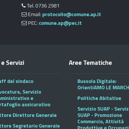
Tel. 0736 2981
Email:
protocollo@comune.ap.it
PEC:
comune.ap@pec.it
 e Servizi
Aree Tematiche
aff del sindaco
Bussola Digitale:
OrientiAMO LE MARC
vocatura, Servizio
ministrativo e
Politiche Abitative
rtafoglio assicurativo
Servizio SUAP - Serviz
ttore Direttore Generale
SUAP - Promozione
Commercio, Attività
ttore Segretario Generale
Produttive e Occupaz