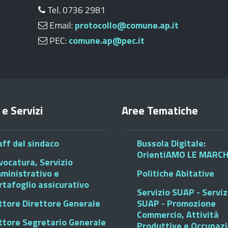
Tel. 0736 2981
Email:
protocollo@comune.ap.it
PEC:
comune.ap@pec.it
 e Servizi
Aree Tematiche
aff del sindaco
Bussola Digitale:
OrientiAMO LE MARC
vocatura, Servizio
ministrativo e
Politiche Abitative
rtafoglio assicurativo
Servizio SUAP - Serviz
ttore Direttore Generale
SUAP - Promozione
Commercio, Attività
ttore Segretario Generale
Produttive e Occupaz