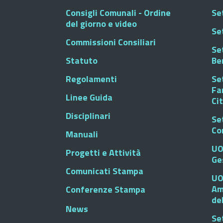
Consigli Comunali - Ordine
Set
del giorno e video
Se
Commissioni Consiliari
Set
Statuto
Be
Regolamenti
Set
Fa
Linee Guida
Ci
Disciplinari
Se
Co
Manuali
UO
Progetti e Attività
Ge
Comunicati Stampa
UO
Am
Conferenze Stampa
de
News
Se