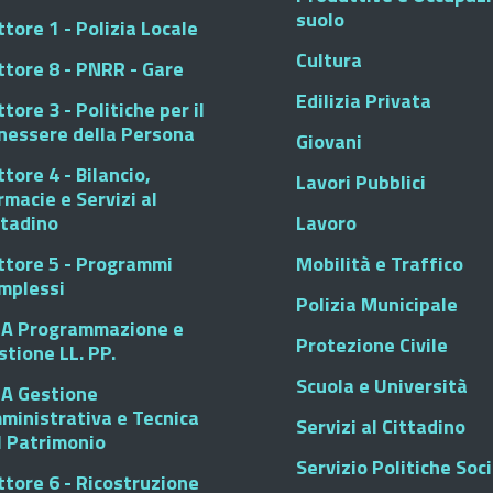
suolo
tore 1 - Polizia Locale
Cultura
ttore 8 - PNRR - Gare
Edilizia Privata
tore 3 - Politiche per il
nessere della Persona
Giovani
tore 4 - Bilancio,
Lavori Pubblici
rmacie e Servizi al
ttadino
Lavoro
ttore 5 - Programmi
Mobilità e Traffico
mplessi
Polizia Municipale
A Programmazione e
Protezione Civile
stione LL. PP.
Scuola e Università
A Gestione
ministrativa e Tecnica
Servizi al Cittadino
l Patrimonio
Servizio Politiche Soci
ttore 6 - Ricostruzione