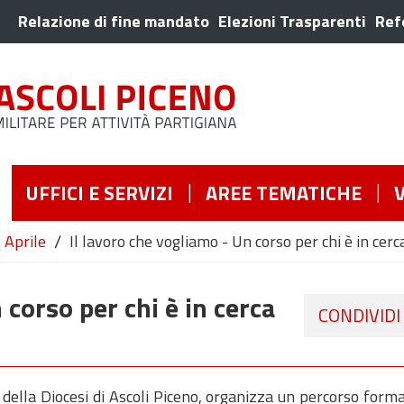
Relazione di fine mandato
Elezioni Trasparenti
Ref
UFFICI E SERVIZI
AREE TEMATICHE
/
Aprile
Il lavoro che vogliamo - Un corso per chi è in cer
 corso per chi è in cerca
CONDIVIDI
o della Diocesi di Ascoli Piceno, organizza un percorso form