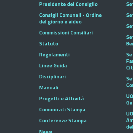
Presidente del Consiglio
Se
Consigli Comunali - Ordine
Set
del giorno e video
Se
Commissioni Consiliari
Set
Statuto
Be
Regolamenti
Set
Fa
Linee Guida
Ci
Disciplinari
Se
Co
Manuali
UO
Progetti e Attività
Ge
Comunicati Stampa
UO
Am
Conferenze Stampa
de
News