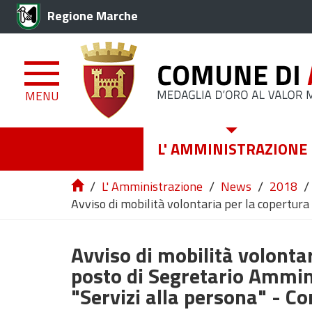
Regione Marche
MENU
L' AMMINISTRAZIONE
/
/
/
/
L' Amministrazione
News
2018
Avviso di mobilità volontaria per la copertura
Avviso di mobilità volontar
posto di Segretario Ammini
"Servizi alla persona" - C