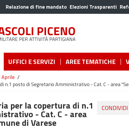
Relazione di fine mandato
Elezioni Trasparenti
Ref
UFFICI E SERVIZI
AREE TEMATICHE
/
Aprile
 di n.1 posto di Segretario Amministrativo - Cat. C - area "S
ia per la copertura di n.1
CONDIVIDI
strativo - Cat. C - area
omune di Varese