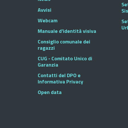
Se
Avvisi
Si
Webcam
Se
Ur
Manuale d'identità visiva
Consiglio comunale dei
ragazzi
CUG - Comitato Unico di
Garanzia
Contatti del DPO e
Informativa Privacy
Open data