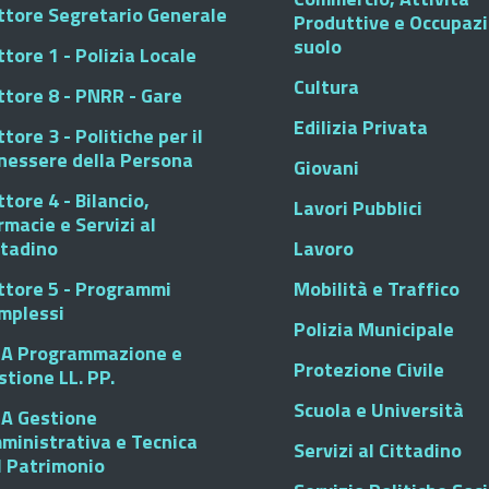
ttore Segretario Generale
Produttive e Occupaz
suolo
tore 1 - Polizia Locale
Cultura
ttore 8 - PNRR - Gare
Edilizia Privata
tore 3 - Politiche per il
nessere della Persona
Giovani
tore 4 - Bilancio,
Lavori Pubblici
rmacie e Servizi al
ttadino
Lavoro
ttore 5 - Programmi
Mobilità e Traffico
mplessi
Polizia Municipale
A Programmazione e
Protezione Civile
stione LL. PP.
Scuola e Università
A Gestione
ministrativa e Tecnica
Servizi al Cittadino
l Patrimonio