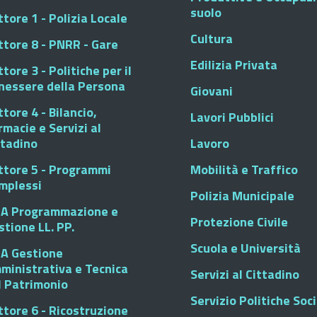
suolo
tore 1 - Polizia Locale
Cultura
ttore 8 - PNRR - Gare
Edilizia Privata
tore 3 - Politiche per il
nessere della Persona
Giovani
tore 4 - Bilancio,
Lavori Pubblici
rmacie e Servizi al
ttadino
Lavoro
ttore 5 - Programmi
Mobilità e Traffico
mplessi
Polizia Municipale
A Programmazione e
Protezione Civile
stione LL. PP.
Scuola e Università
A Gestione
ministrativa e Tecnica
Servizi al Cittadino
l Patrimonio
Servizio Politiche Soci
ttore 6 - Ricostruzione