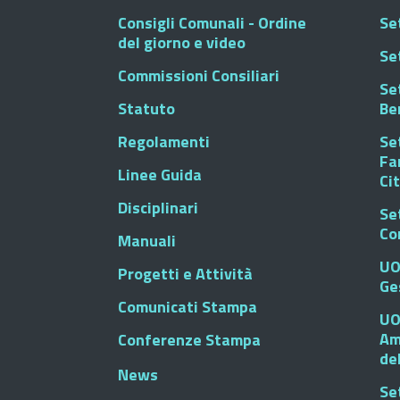
Consigli Comunali - Ordine
Set
del giorno e video
Se
Commissioni Consiliari
Set
Statuto
Be
Regolamenti
Set
Fa
Linee Guida
Ci
Disciplinari
Se
Co
Manuali
UO
Progetti e Attività
Ge
Comunicati Stampa
UO
Am
Conferenze Stampa
de
News
Se