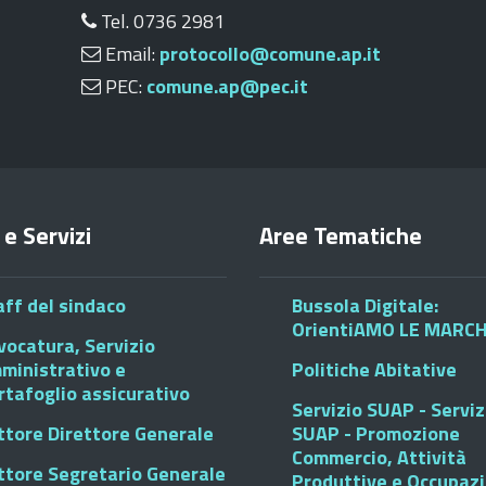
Tel. 0736 2981
Email:
protocollo@comune.ap.it
PEC:
comune.ap@pec.it
 e Servizi
Aree Tematiche
aff del sindaco
Bussola Digitale:
OrientiAMO LE MARC
vocatura, Servizio
ministrativo e
Politiche Abitative
rtafoglio assicurativo
Servizio SUAP - Serviz
ttore Direttore Generale
SUAP - Promozione
Commercio, Attività
ttore Segretario Generale
Produttive e Occupaz