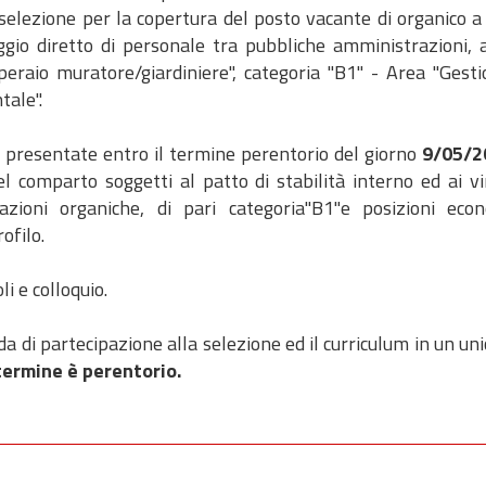
elezione per la copertura del posto vacante di organico a
gio diretto di personale tra pubbliche amministrazioni, a
Operaio muratore/giardiniere", categoria "B1" - Area "Gesti
tale".
presentate entro il termine perentorio del giorno
9/05/2
 comparto soggetti al patto di stabilità interno ed ai vin
zioni organiche, di pari categoria"B1"e posizioni eco
ofilo.
li e colloquio.
 di partecipazione alla selezione ed il curriculum in un uni
 termine è perentorio.