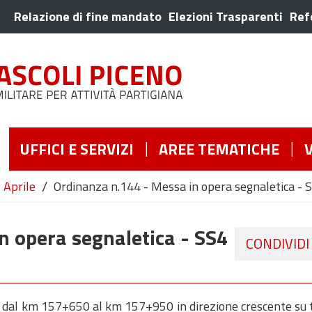
Relazione di fine mandato
Elezioni Trasparenti
Ref
UFFICI E SERVIZI
AREE TEMATICHE
/
Aprile
Ordinanza n.144 - Messa in opera segnaletica - S
n opera segnaletica - SS4
CONDIVIDI
a dal km 157+650 al km 157+950 in direzione crescente su t