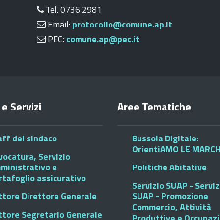
Tel. 0736 2981
Email:
protocollo@comune.ap.it
PEC:
comune.ap@pec.it
 e Servizi
Aree Tematiche
aff del sindaco
Bussola Digitale:
OrientiAMO LE MARC
vocatura, Servizio
ministrativo e
Politiche Abitative
rtafoglio assicurativo
Servizio SUAP - Serviz
ttore Direttore Generale
SUAP - Promozione
Commercio, Attività
ttore Segretario Generale
Produttive e Occupaz