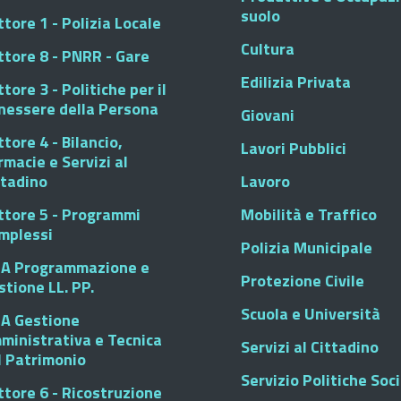
suolo
tore 1 - Polizia Locale
Cultura
ttore 8 - PNRR - Gare
Edilizia Privata
tore 3 - Politiche per il
nessere della Persona
Giovani
tore 4 - Bilancio,
Lavori Pubblici
rmacie e Servizi al
ttadino
Lavoro
ttore 5 - Programmi
Mobilità e Traffico
mplessi
Polizia Municipale
A Programmazione e
Protezione Civile
stione LL. PP.
Scuola e Università
A Gestione
ministrativa e Tecnica
Servizi al Cittadino
l Patrimonio
Servizio Politiche Soci
ttore 6 - Ricostruzione