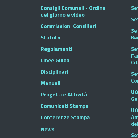
Consigli Comunali - Ordine
Set
del giorno e video
Se
Commissioni Consiliari
Set
Statuto
Be
Regolamenti
Set
Fa
Linee Guida
Ci
Disciplinari
Se
Co
Manuali
UO
Progetti e Attività
Ge
Comunicati Stampa
UO
Am
Conferenze Stampa
de
News
Se