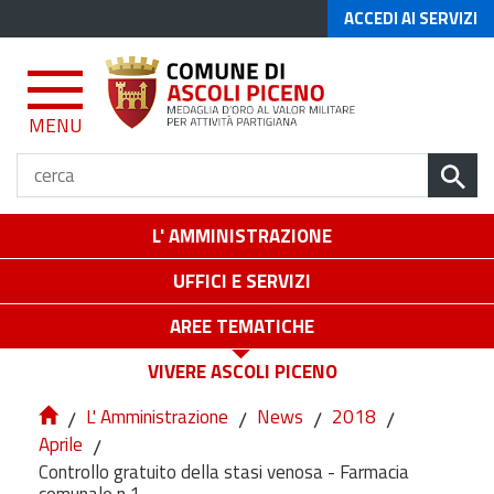
ACCEDI AI SERVIZI
MENU
L' AMMINISTRAZIONE
UFFICI E SERVIZI
AREE TEMATICHE
VIVERE ASCOLI PICENO
/
L' Amministrazione
/
News
/
2018
/
Aprile
/
Controllo gratuito della stasi venosa - Farmacia