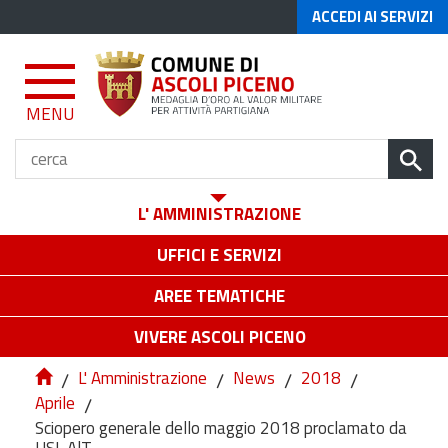
ACCEDI AI SERVIZI
MENU
L' AMMINISTRAZIONE
UFFICI E SERVIZI
AREE TEMATICHE
VIVERE ASCOLI PICENO
/
L' Amministrazione
/
News
/
2018
/
Aprile
/
Sciopero generale dello maggio 2018 proclamato da