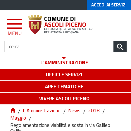
ACCEDI AI SERVIZI
MENU
L' AMMINISTRAZIONE
UFFICI E SERVIZI
AREE TEMATICHE
VIVERE ASCOLI PICENO
/
L' Amministrazione
/
News
/
2018
/
Maggio
/
Regolamentazione viabilità e sosta in via Galileo