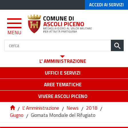
ACCEDI AI SERVIZI
MENU
L' AMMINISTRAZIONE
UFFICI E SERVIZI
AREE TEMATICHE
VIVERE ASCOLI PICENO
/
L' Amministrazione
/
News
/
2018
/
Giugno
/
Giornata Mondiale del Rifugiato