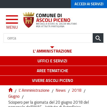
ACCEDI AI SERVIZI
MENU
L' AMMINISTRAZIONE
UFFICI E SERVIZI
AREE TEMATICHE
VIVERE ASCOLI PICENO
/
L' Amministrazione
/
News
/
2018
/
Giugno
/
Sciopero per la giornata del 20 giugno 2018 del