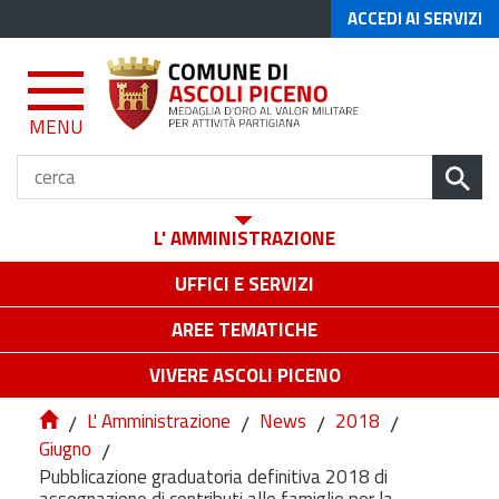
ACCEDI AI SERVIZI
MENU
L' AMMINISTRAZIONE
UFFICI E SERVIZI
AREE TEMATICHE
VIVERE ASCOLI PICENO
/
L' Amministrazione
/
News
/
2018
/
Giugno
/
Pubblicazione graduatoria definitiva 2018 di