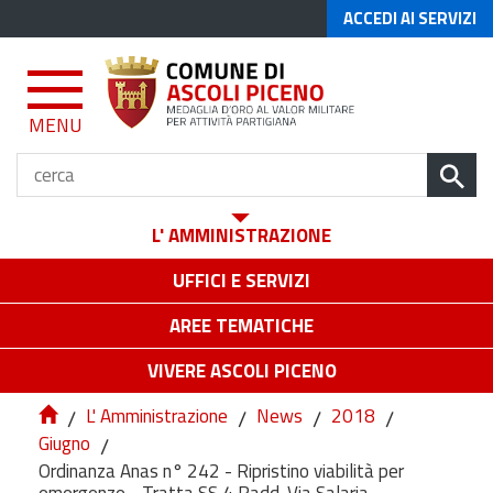
ACCEDI AI SERVIZI
MENU
L' AMMINISTRAZIONE
UFFICI E SERVIZI
AREE TEMATICHE
VIVERE ASCOLI PICENO
/
L' Amministrazione
/
News
/
2018
/
Giugno
/
Ordinanza Anas n° 242 - Ripristino viabilità per