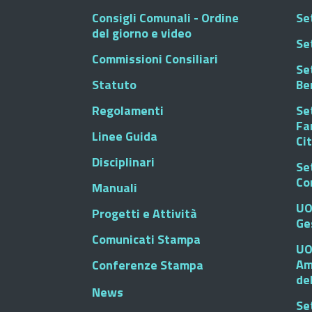
Consigli Comunali - Ordine
Set
del giorno e video
Se
Commissioni Consiliari
Set
Statuto
Be
Regolamenti
Set
Fa
Linee Guida
Ci
Disciplinari
Se
Co
Manuali
UO
Progetti e Attività
Ge
Comunicati Stampa
UO
Am
Conferenze Stampa
de
News
Se