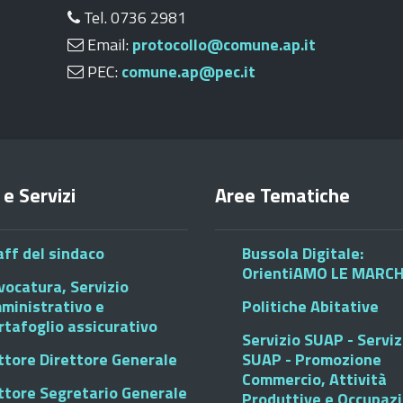
Tel. 0736 2981
Email:
protocollo@comune.ap.it
PEC:
comune.ap@pec.it
 e Servizi
Aree Tematiche
aff del sindaco
Bussola Digitale:
OrientiAMO LE MARC
vocatura, Servizio
ministrativo e
Politiche Abitative
rtafoglio assicurativo
Servizio SUAP - Serviz
ttore Direttore Generale
SUAP - Promozione
Commercio, Attività
ttore Segretario Generale
Produttive e Occupaz