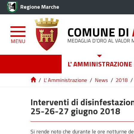
Regione Marche
MENU
L' AMMINISTRAZIONE
/
/
/
/
L' Amministrazione
News
2018
Interventi di disinfestazio
25-26-27 giugno 2018
Si rende noto che durante le ore notturne dei 