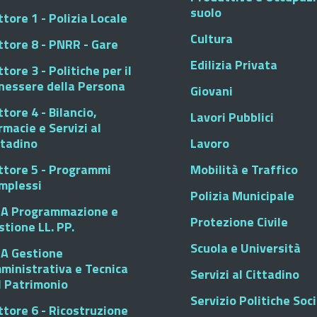
suolo
tore 1 - Polizia Locale
Cultura
ttore 8 - PNRR - Gare
Edilizia Privata
tore 3 - Politiche per il
nessere della Persona
Giovani
tore 4 - Bilancio,
Lavori Pubblici
rmacie e Servizi al
ttadino
Lavoro
ttore 5 - Programmi
Mobilità e Traffico
mplessi
Polizia Municipale
A Programmazione e
Protezione Civile
stione LL. PP.
Scuola e Università
A Gestione
ministrativa e Tecnica
Servizi al Cittadino
l Patrimonio
Servizio Politiche Soci
ttore 6 - Ricostruzione