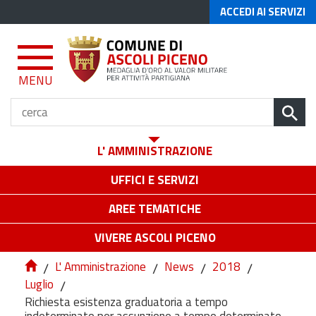
ACCEDI AI SERVIZI
MENU
L' AMMINISTRAZIONE
UFFICI E SERVIZI
AREE TEMATICHE
VIVERE ASCOLI PICENO
/
L' Amministrazione
/
News
/
2018
/
Luglio
/
Richiesta esistenza graduatoria a tempo