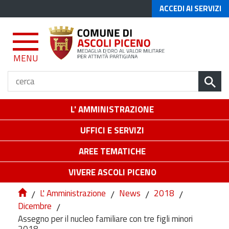
ACCEDI AI SERVIZI
MENU
L' AMMINISTRAZIONE
UFFICI E SERVIZI
AREE TEMATICHE
VIVERE ASCOLI PICENO
/
L' Amministrazione
/
News
/
2018
/
Dicembre
/
Assegno per il nucleo familiare con tre figli minori