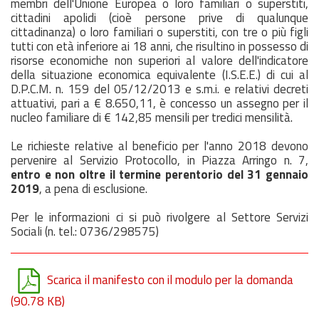
membri dell'Unione Europea o loro familiari o superstiti,
cittadini apolidi (cioè persone prive di qualunque
cittadinanza) o loro familiari o superstiti, con tre o più figli
tutti con età inferiore ai 18 anni, che risultino in possesso di
risorse economiche non superiori al valore dell'indicatore
della situazione economica equivalente (I.S.E.E.) di cui al
D.P.C.M. n. 159 del 05/12/2013 e s.m.i. e relativi decreti
attuativi, pari a € 8.650,11, è concesso un assegno per il
nucleo familiare di € 142,85 mensili per tredici mensilità.
Le richieste relative al beneficio per l'anno 2018 devono
pervenire al Servizio Protocollo, in Piazza Arringo n. 7,
entro e non oltre il termine perentorio del 31 gennaio
2019
, a pena di esclusione.
Per le informazioni ci si può rivolgere al Settore Servizi
Sociali (n. tel.: 0736/298575)
Scarica il manifesto con il modulo per la domanda
(90.78 KB)