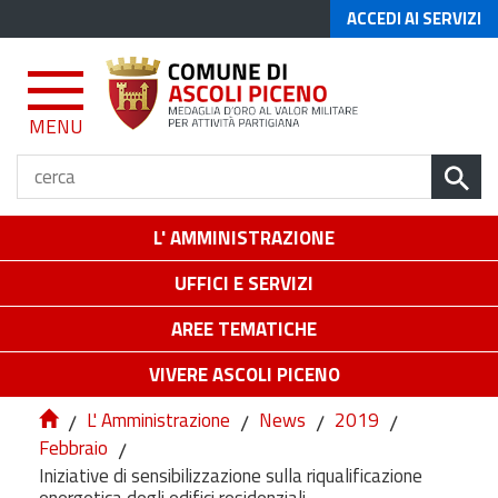
ACCEDI AI SERVIZI
MENU
L' AMMINISTRAZIONE
UFFICI E SERVIZI
AREE TEMATICHE
VIVERE ASCOLI PICENO
/
L' Amministrazione
/
News
/
2019
/
Febbraio
/
Iniziative di sensibilizzazione sulla riqualificazione