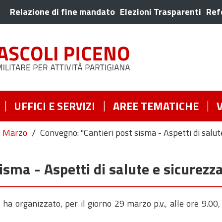
Relazione di fine mandato
Elezioni Trasparenti
Ref
UFFICI E SERVIZI
AREE TEMATICHE
/
Marzo
Convegno: "Cantieri post sisma - Aspetti di salut
isma - Aspetti di salute e sicurezz
ha organizzato, per il giorno 29 marzo p.v., alle ore 9.00,