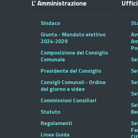
L' Amministrazione
Uffici
Sindaco
St
Giunta - Mandato elettivo
Av
2024-2029
Am
Po
Composizione del Consiglio
Comunale
Se
Presidente del Consiglio
Se
Consigli Comunali - Ordine
Set
del giorno e video
Se
Commissioni Consiliari
Set
Statuto
Be
Regolamenti
Set
Fa
Linee Guida
Ci