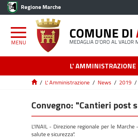
Regione Marche
MENU
L' AMMINISTRAZIONE
/
/
/
/
L' Amministrazione
News
2019
Convegno: "Cantieri post s
L'INAIL - Direzione regionale per le Marche - 
salute e sicurezza".