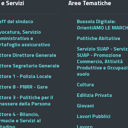
 e Servizi
Aree Tematiche
aff del sindaco
Bussola Digitale:
OrientiAMO LE MARC
vocatura, Servizio
ministrativo e
Politiche Abitative
rtafoglio assicurativo
Servizio SUAP - Serviz
ttore Direttore Generale
SUAP - Promozione
Commercio, Attività
ttore Segretario Generale
Produttive e Occupaz
suolo
tore 1 - Polizia Locale
Cultura
ttore 8 - PNRR - Gare
Edilizia Privata
tore 3 - Politiche per il
nessere della Persona
Giovani
tore 4 - Bilancio,
Lavori Pubblici
rmacie e Servizi al
ttadino
Lavoro