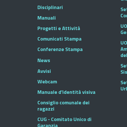
Disciplinari
Se
Co
Manuali
UO
Progetti e Attività
Ge
Comunicati Stampa
UO
Am
Conferenze Stampa
de
News
Se
Avvisi
Si
Webcam
Se
Ur
Manuale d'identità visiva
Consiglio comunale dei
ragazzi
CUG - Comitato Unico di
Garanzia