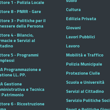
suolo
tore 1 - Polizia Locale
Cultura
ttore 8 - PNRR - Gare
Edilizia Privata
tore 3 - Politiche per il
nessere della Persona
Giovani
tore 4 - Bilancio,
Lavori Pubblici
rmacie e Servizi al
ttadino
Lavoro
ttore 5 - Programmi
Mobilità e Traffico
mplessi
Polizia Municipale
A Programmazione e
Protezione Civile
stione LL. PP.
Scuola e Università
A Gestione
ministrativa e Tecnica
Servizi al Cittadino
l Patrimonio
Servizio Politiche Soci
ttore 6 - Ricostruzione
sma
Sport e Politiche Giova