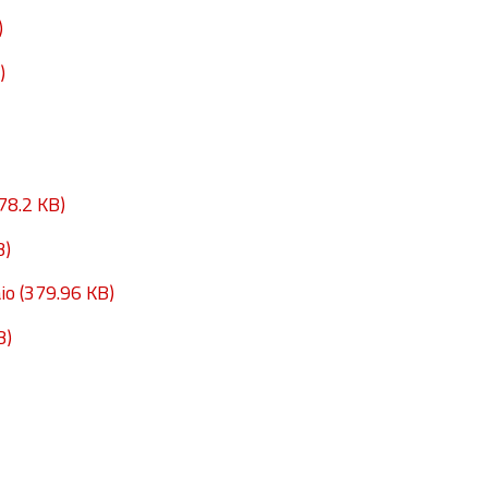
)
)
78.2 KB)
B)
io
(379.96 KB)
B)