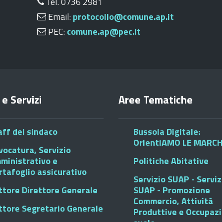
Tel. 0736 2981
Email:
protocollo@comune.ap.it
PEC:
comune.ap@pec.it
 e Servizi
Aree Tematiche
aff del sindaco
Bussola Digitale:
OrientiAMO LE MARC
vocatura, Servizio
ministrativo e
Politiche Abitative
rtafoglio assicurativo
Servizio SUAP - Serviz
ttore Direttore Generale
SUAP - Promozione
Commercio, Attività
ttore Segretario Generale
Produttive e Occupaz