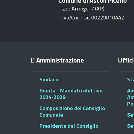
Comune di Ascoli Piceno
P.zza Arringo, 7 (AP)
P.Iva/Cod.Fisc. 00229010442
L' Amministrazione
Uffici
Sindaco
St
Giunta - Mandato elettivo
Av
2024-2029
Am
Po
Composizione del Consiglio
Comunale
Se
Presidente del Consiglio
Se