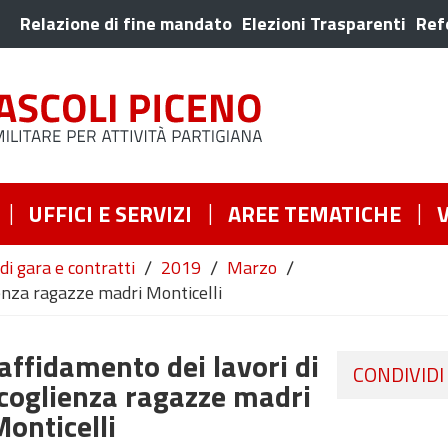
Relazione di fine mandato
Elezioni Trasparenti
Ref
UFFICI E SERVIZI
AREE TEMATICHE
/
/
/
di gara e contratti
2019
Marzo
ienza ragazze madri Monticelli
affidamento dei lavori di
CONDIVIDI
ccoglienza ragazze madri
Monticelli