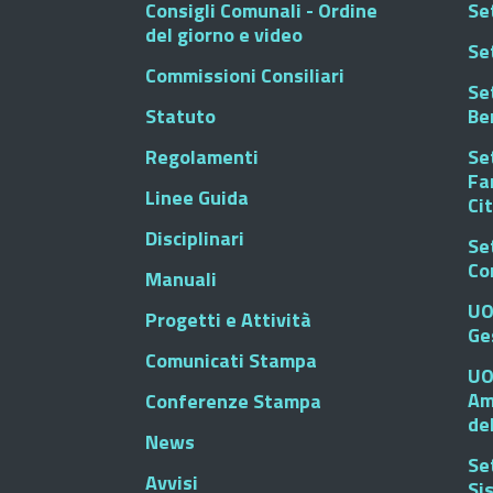
Consigli Comunali - Ordine
Set
del giorno e video
Se
Commissioni Consiliari
Set
Statuto
Be
Regolamenti
Set
Fa
Linee Guida
Ci
Disciplinari
Se
Co
Manuali
UO
Progetti e Attività
Ge
Comunicati Stampa
UO
Am
Conferenze Stampa
de
News
Se
Avvisi
Si