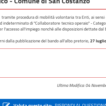
nico - Comune di San Costanzo
tramite procedura di mobilità volontaria tra Enti, ai sensi d
 indeterminato di "Collaboratore tecnico operaio" - Categor
 l'accesso all'impiego nonché alle disposizioni dettate dal
ni dalla pubblicazione del bando all'albo pretorio,
27 lugli
Ultima Modifica: 04 Novemb
Valuta questo sito:
RISPONDI AL QUESTION