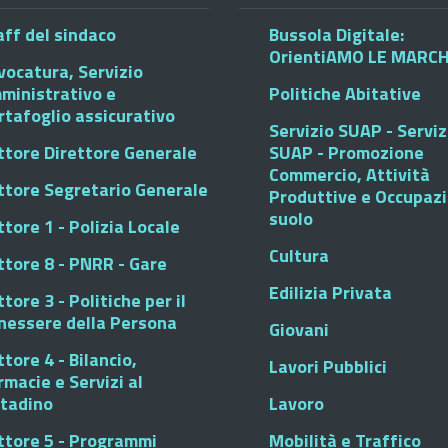
aff del sindaco
Bussola Digitale:
OrientiAMO LE MARC
vocatura, Servizio
ministrativo e
Politiche Abitative
rtafoglio assicurativo
Servizio SUAP - Serviz
ttore Direttore Generale
SUAP - Promozione
Commercio, Attività
ttore Segretario Generale
Produttive e Occupaz
suolo
tore 1 - Polizia Locale
Cultura
ttore 8 - PNRR - Gare
Edilizia Privata
tore 3 - Politiche per il
nessere della Persona
Giovani
tore 4 - Bilancio,
Lavori Pubblici
rmacie e Servizi al
ttadino
Lavoro
ttore 5 - Programmi
Mobilità e Traffico