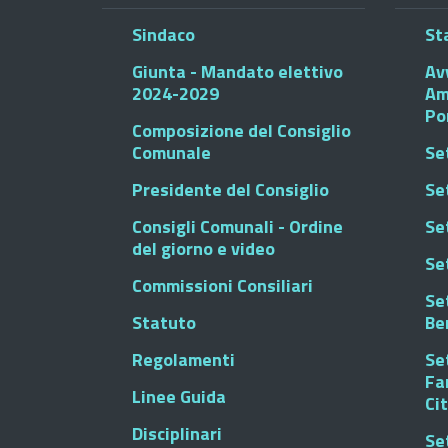
Sindaco
St
Giunta - Mandato elettivo
Av
2024-2029
Am
Po
Composizione del Consiglio
Comunale
Se
Presidente del Consiglio
Se
Consigli Comunali - Ordine
Set
del giorno e video
Se
Commissioni Consiliari
Set
Statuto
Be
Regolamenti
Set
Fa
Linee Guida
Ci
Disciplinari
Se