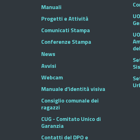
Co
Manuali
UO
Progetti e Attività
Ge
Comunicati Stampa
UO
Am
Conferenze Stampa
de
News
Se
Avvisi
Si
Webcam
Se
Ur
Manuale d'identità visiva
Consiglio comunale dei
ragazzi
CUG - Comitato Unico di
Garanzia
Contatti del DPO e