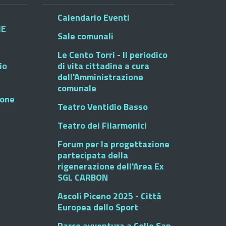
Calendario Eventi
HE
Sale comunali
Le Cento Torri - Il periodico
io
di vita cittadina a cura
dell'Amministrazione
comunale
ione
Teatro Ventidio Basso
Teatro dei Filarmonici
Forum per la progettazione
partecipata della
rigenerazione dell'Area Ex
SGL CARBON
Ascoli Piceno 2025 - Città
Europea dello Sport
Parco avventura a Colle San