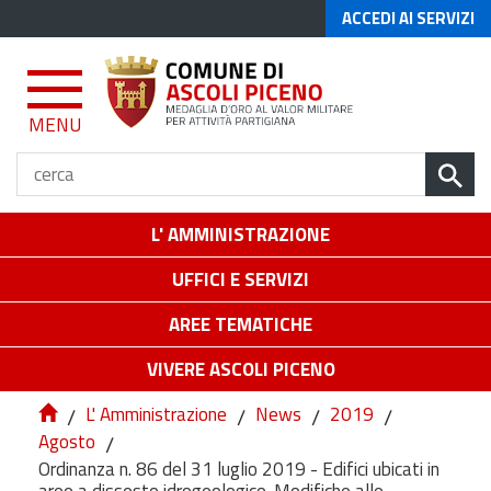
ACCEDI AI SERVIZI
MENU
L' AMMINISTRAZIONE
UFFICI E SERVIZI
AREE TEMATICHE
VIVERE ASCOLI PICENO
/
L' Amministrazione
/
News
/
2019
/
Agosto
/
Ordinanza n. 86 del 31 luglio 2019 - Edifici ubicati in