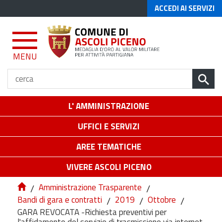
ACCEDI AI SERVIZI
MENU
L' AMMINISTRAZIONE
UFFICI E SERVIZI
AREE TEMATICHE
VIVERE ASCOLI PICENO
/
Amministrazione Trasparente
/
Bandi di gara e contratti
/
2019
/
Ottobre
/
GARA REVOCATA -Richiesta preventivi per