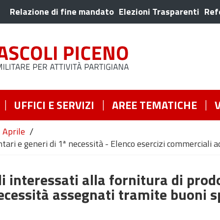
Relazione di fine mandato
Elezioni Trasparenti
Ref
UFFICI E SERVIZI
AREE TEMATICHE
/
Aprile
tari e generi di 1ª necessità - Elenco esercizi commerciali a
 interessati alla fornitura di prod
necessità assegnati tramite buoni 