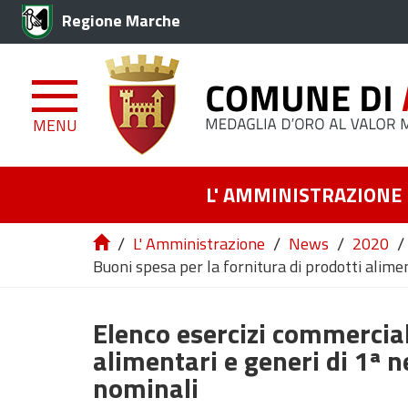
Regione Marche
MENU
L' AMMINISTRAZIONE
/
/
/
/
L' Amministrazione
News
2020
Buoni spesa per la fornitura di prodotti alimen
Elenco esercizi commerciali
alimentari e generi di 1ª 
nominali