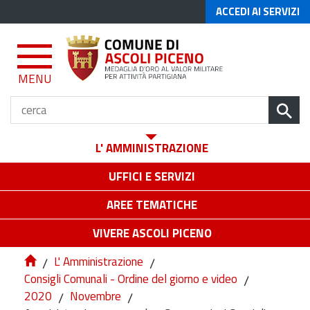
ACCEDI AI SERVIZI
MENU
L' AMMINISTRAZIONE
UFFICI E SERVIZI
AREE TEMATICHE
VIVERE ASCOLI PICENO
/
L' Amministrazione
/
Consigli Comunali - Ordine del giorno e video
/
2020
/
Novembre
/