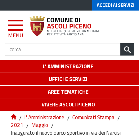
ACCEDI AI SERVIZI
MENU
L' AMMINISTRAZIONE
UFFICI E SERVIZI
AREE TEMATICHE
VIVERE ASCOLI PICENO
/
L' Amministrazione
/
Comunicati Stampa
/
2021
/
Maggio
/
Inaugurato il nuovo parco sportivo in via dei Narcisi