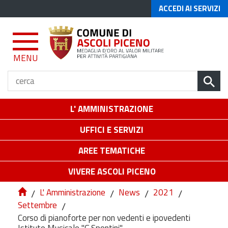
ACCEDI AI SERVIZI
MENU
L' AMMINISTRAZIONE
UFFICI E SERVIZI
AREE TEMATICHE
VIVERE ASCOLI PICENO
/
L' Amministrazione
/
News
/
2021
/
Settembre
/
Corso di pianoforte per non vedenti e ipovedenti