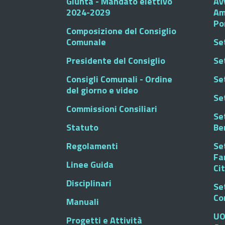
Giunta - Mandato elettivo
Av
2024-2029
Am
Po
Composizione del Consiglio
Comunale
Se
Presidente del Consiglio
Se
Consigli Comunali - Ordine
Set
del giorno e video
Se
Commissioni Consiliari
Set
Statuto
Be
Regolamenti
Set
Fa
Linee Guida
Ci
Disciplinari
Se
Co
Manuali
UO
Progetti e Attività