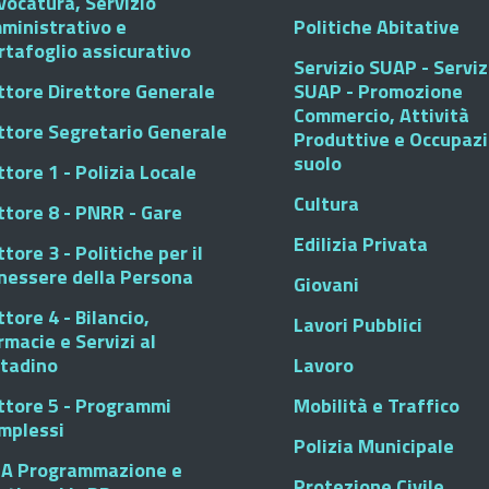
vocatura, Servizio
ministrativo e
Politiche Abitative
rtafoglio assicurativo
Servizio SUAP - Serviz
ttore Direttore Generale
SUAP - Promozione
Commercio, Attività
ttore Segretario Generale
Produttive e Occupaz
suolo
tore 1 - Polizia Locale
Cultura
ttore 8 - PNRR - Gare
Edilizia Privata
tore 3 - Politiche per il
nessere della Persona
Giovani
tore 4 - Bilancio,
Lavori Pubblici
rmacie e Servizi al
ttadino
Lavoro
ttore 5 - Programmi
Mobilità e Traffico
mplessi
Polizia Municipale
A Programmazione e
Protezione Civile