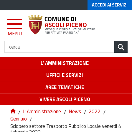
ACCEDI AI SERVIZI
MENU
L' AMMINISTRAZIONE
UFFICI E SERVIZI
AREE TEMATICHE
VIVERE ASCOLI PICENO
/
L' Amministrazione
/
News
/
2022
/
Gennaio
/
Sciopero settore Trasporto Pubblico Locale venerdì 4