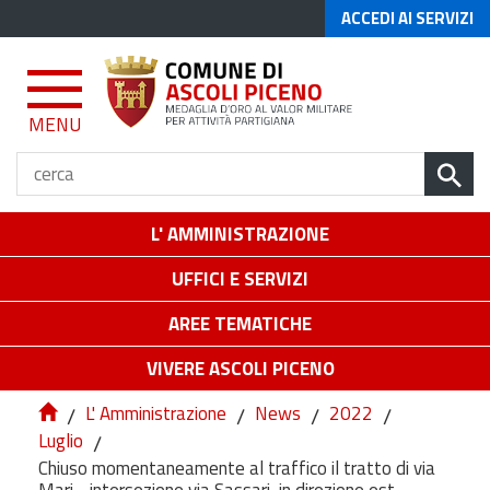
ACCEDI AI SERVIZI
MENU
L' AMMINISTRAZIONE
UFFICI E SERVIZI
AREE TEMATICHE
VIVERE ASCOLI PICENO
/
L' Amministrazione
/
News
/
2022
/
Luglio
/
Chiuso momentaneamente al traffico il tratto di via