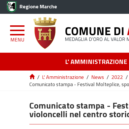
Regione Marche
MENU
L' AMMINISTRAZIONE
/
/
/
/
L' Amministrazione
News
2022
Comunicato stampa - Festival Molteplice, sposta
Comunicato stampa - Festiv
violoncelli nel centro stori