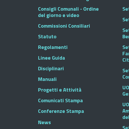
Consigli Comunali - Ordine
Set
del giorno e video
Se
Commissioni Consiliari
Set
Statuto
Be
Regolamenti
Set
Fa
Linee Guida
Ci
Disciplinari
Se
Co
Manuali
UO
Progetti e Attività
Ge
Comunicati Stampa
UO
Am
Conferenze Stampa
de
News
Se