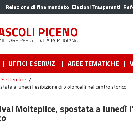
Relazione di fine mandato
Elezioni Trasparenti
Ref
UFFICI E SERVIZI
AREE TEMATICHE
/
Settembre
ta a lunedì l’esibizione di violoncelli nel centro storico
al Molteplice, spostata a lunedì l’
co