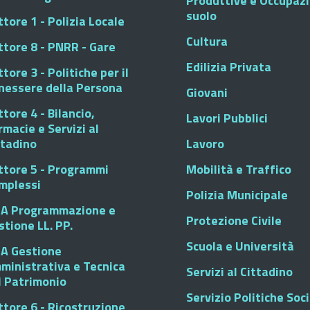
Produttive e Occupaz
suolo
tore 1 - Polizia Locale
Cultura
ttore 8 - PNRR - Gare
Edilizia Privata
tore 3 - Politiche per il
nessere della Persona
Giovani
tore 4 - Bilancio,
Lavori Pubblici
rmacie e Servizi al
ttadino
Lavoro
ttore 5 - Programmi
Mobilità e Traffico
mplessi
Polizia Municipale
A Programmazione e
Protezione Civile
stione LL. PP.
Scuola e Università
A Gestione
ministrativa e Tecnica
Servizi al Cittadino
l Patrimonio
Servizio Politiche Soci
ttore 6 - Ricostruzione