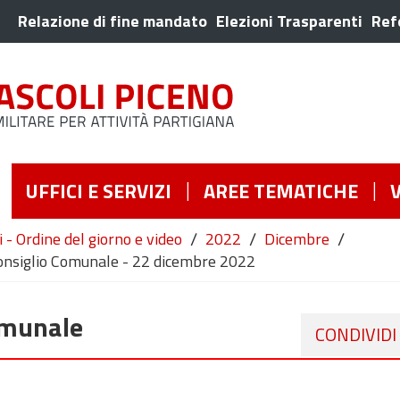
Relazione di fine mandato
Elezioni Trasparenti
Ref
UFFICI E SERVIZI
AREE TEMATICHE
/
/
/
 - Ordine del giorno e video
2022
Dicembre
nsiglio Comunale - 22 dicembre 2022
omunale
CONDIVIDI