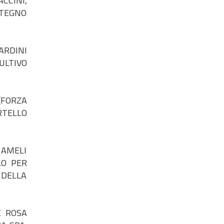
CCINI,
STEGNO
ARDINI
ULTIVO
(FORZA
TELLO
 AMELI
LO PER
 DELLA
E ROSA