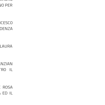
NO PER
NCESCO
NDENZA
 LAURA
ANZIAN
TRO IL
E ROSA
 ED IL