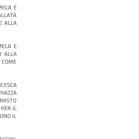
MELA E
ALLATA
E ALLA
MELA E
O ALLA
I COME
NCESCA
 PIAZZA
TRASTO
PER IL
ONO IL