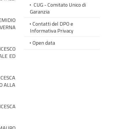
CUG - Comitato Unico di
Garanzia
EMIDIO
Contatti del DPO e
AVERNA
Informativa Privacy
Open data
NCESCO
ALE ED
NCESCA
O ALLA
NCESCA
 MAURO