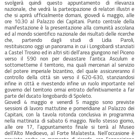
svolgerà quindi questo appuntamento di rilevanza
nazionale, che vedrà la partecipazione di relatori illustri e
che si aprirà ufficialmente
domani
, giovedì 4 maggio, alle
ore 10.30 al Palazzo dei Capitani. Punto centrale della
manifestazione è la presentazione alla comunità ascolana
ed al mondo scientifico nazionale dei risultati delle ricerche
che, partendo dagli studi di Lidia Paroli,
restituiscono
oggi
un panorama in cui i Longobardi stanziati
a Castel Trosino ed in altri siti dell’area giungono nel Piceno
verso il 590 non per devastare l’antica Asculum e
sottometterne il territorio, ma quali mercenari al servizio
del potere imperiale bizantino, del quale assicureranno il
controllo della città sin verso il 620-630, stanziandosi
infine in città e rivestendo infine un ruolo importante nel
governo del territorio ormai entrato definitivamente a far
parte del ducato longobardo di Spoleto.
Giovedì 4
maggio
e venerdì 5
maggio
sono previste
sessioni di lavoro mattutine e pomeridiane al Palazzo dei
Capitani, con la tavola rotonda conclusiva in programma
nella mattinata di
sabato
6 maggio. Nello stesso giorno,
alle ore 17, l’appuntamento finale si terrà al Museo
dell’Alto Medioevo, al Forte Malatesta. Nell’occasione è