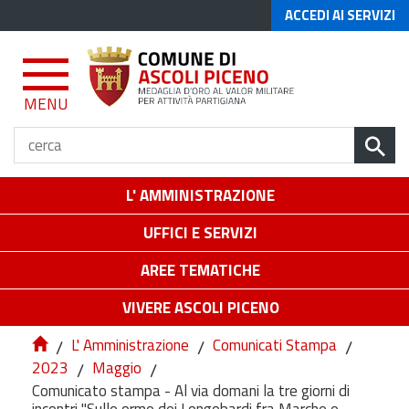
ACCEDI AI SERVIZI
MENU
L' AMMINISTRAZIONE
UFFICI E SERVIZI
AREE TEMATICHE
VIVERE ASCOLI PICENO
/
L' Amministrazione
/
Comunicati Stampa
/
2023
/
Maggio
/
Comunicato stampa - Al via domani la tre giorni di