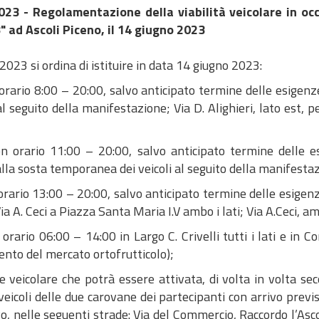
023 - Regolamentazione della viabilità veicolare in oc
 ad Ascoli Piceno, il 14 giugno 2023
023 si ordina di istituire in data 14 giugno 2023:
 orario 8:00 – 20:00, salvo anticipato termine delle esigenz
l seguito della manifestazione; Via D. Alighieri, lato est, p
con orario 11:00 – 20:00, salvo anticipato termine delle 
lla sosta temporanea dei veicoli al seguito della manifesta
 orario 13:00 – 20:00, salvo anticipato termine delle esigenz
a A. Ceci a Piazza Santa Maria I.V ambo i lati; Via A.Ceci, amb
orario 06:00 – 14:00 in Largo C. Crivelli tutti i lati e in C
mento del mercato ortofrutticolo);
e veicolare che potrà essere attivata, di volta in volta sec
oveicoli delle due carovane dei partecipanti con arrivo previ
o, nelle seguenti strade: Via del Commercio, Raccordo l’Ascol