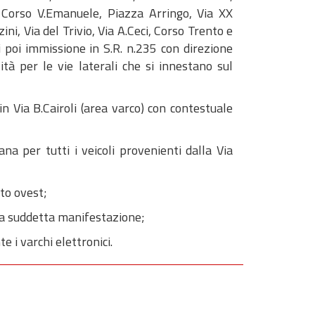
, Corso V.Emanuele, Piazza Arringo, Via XX
ni, Via del Trivio, Via A.Ceci, Corso Trento e
i poi immissione in S.R. n.235 con direzione
à per le vie laterali che si innestano sul
in Via B.Cairoli (area varco) con contestuale
na per tutti i veicoli provenienti dalla Via
ato ovest;
lla suddetta manifestazione;
e i varchi elettronici.