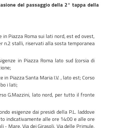
casione del passaggio della 2° tappa della
e in Piazza Roma sui lati nord, est ed ovest,
er n.2 stalli, riservati alla sosta temporanea
esigenze in Piazza Roma lato sud (corsia di
zione;
e in Piazza Santa Maria I.V. , lato est; Corso
o i lati;
orso G.Mazzini, lato nord, per tutto il fronte
ondo esigenze dai presidi della P.L. laddove
sto indicativamente alle ore 14:00 e alle ore
i - Mare, Via dei Girasoli, Via delle Primule,