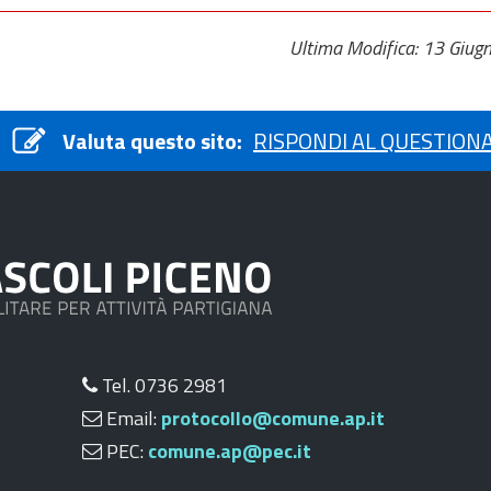
Ultima Modifica: 13 Giug
Valuta questo sito:
RISPONDI AL QUESTION
Tel. 0736 2981
Email:
protocollo@comune.ap.it
PEC:
comune.ap@pec.it