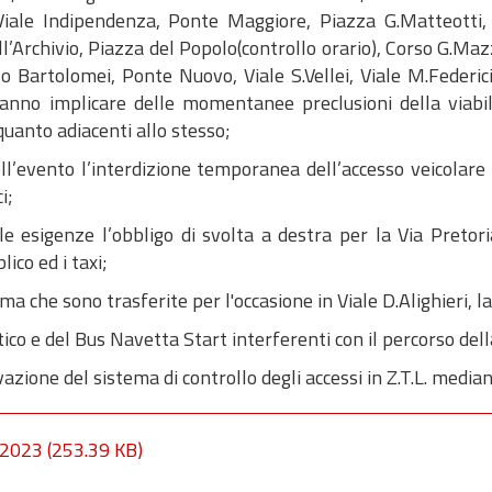
 Viale Indipendenza, Ponte Maggiore, Piazza G.Matteotti
Archivio, Piazza del Popolo(controllo orario), Corso G.Mazzi
nto Bartolomei, Ponte Nuovo, Viale S.Vellei, Viale M.Federic
nno implicare delle momentanee preclusioni della viabilit
uanto adiacenti allo stesso;
ll’evento l’interdizione temporanea dell’accesso veicolare 
i;
le esigenze l’obbligo di svolta a destra per la Via Pretoria
ico ed i taxi;
a che sono trasferite per l'occasione in Viale D.Alighieri, l
tico e del Bus Navetta Start interferenti con il percorso de
vazione del sistema di controllo degli accessi in Z.T.L. mediant
/2023
(253.39 KB)