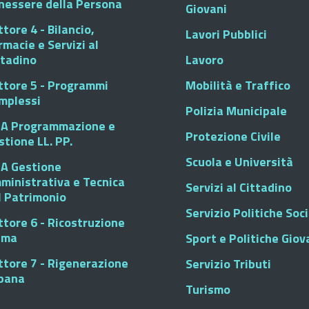
nessere della Persona
Giovani
tore 4 - Bilancio,
Lavori Pubblici
rmacie e Servizi al
ttadino
Lavoro
ttore 5 - Programmi
Mobilità e Traffico
mplessi
Polizia Municipale
A Programmazione e
Protezione Civile
stione LL. PP.
Scuola e Università
A Gestione
ministrativa e Tecnica
Servizi al Cittadino
l Patrimonio
Servizio Politiche Soci
ttore 6 - Ricostruzione
sma
Sport e Politiche Giova
ttore 7 - Rigenerazione
Servizio Tributi
bana
Turismo