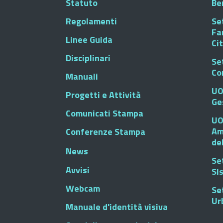
Statuto
Be
Regolamenti
Set
Fa
Linee Guida
Ci
Disciplinari
Se
Co
Manuali
UO
Progetti e Attività
Ge
Comunicati Stampa
UO
Am
Conferenze Stampa
de
News
Se
Avvisi
Si
Webcam
Se
Ur
Manuale d'identità visiva