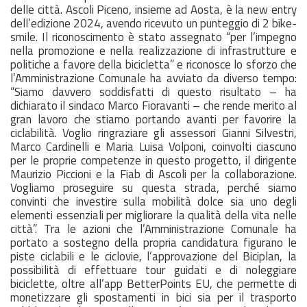
delle città. Ascoli Piceno, insieme ad Aosta, è la new entry
dell’edizione 2024, avendo ricevuto un punteggio di 2 bike-
smile. Il riconoscimento è stato assegnato “per l’impegno
nella promozione e nella realizzazione di infrastrutture e
politiche a favore della bicicletta” e riconosce lo sforzo che
l’Amministrazione Comunale ha avviato da diverso tempo:
“Siamo davvero soddisfatti di questo risultato – ha
dichiarato il sindaco Marco Fioravanti – che rende merito al
gran lavoro che stiamo portando avanti per favorire la
ciclabilità. Voglio ringraziare gli assessori Gianni Silvestri,
Marco Cardinelli e Maria Luisa Volponi, coinvolti ciascuno
per le proprie competenze in questo progetto, il dirigente
Maurizio Piccioni e la Fiab di Ascoli per la collaborazione.
Vogliamo proseguire su questa strada, perché siamo
convinti che investire sulla mobilità dolce sia uno degli
elementi essenziali per migliorare la qualità della vita nelle
città”. Tra le azioni che l’Amministrazione Comunale ha
portato a sostegno della propria candidatura figurano le
piste ciclabili e le ciclovie, l’approvazione del Biciplan, la
possibilità di effettuare tour guidati e di noleggiare
biciclette, oltre all’app BetterPoints EU, che permette di
monetizzare gli spostamenti in bici sia per il trasporto