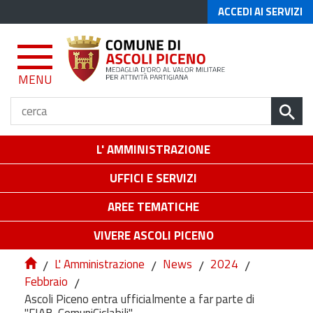
ACCEDI AI SERVIZI
MENU
L' AMMINISTRAZIONE
UFFICI E SERVIZI
AREE TEMATICHE
VIVERE ASCOLI PICENO
/
L' Amministrazione
/
News
/
2024
/
Febbraio
/
Ascoli Piceno entra ufficialmente a far parte di