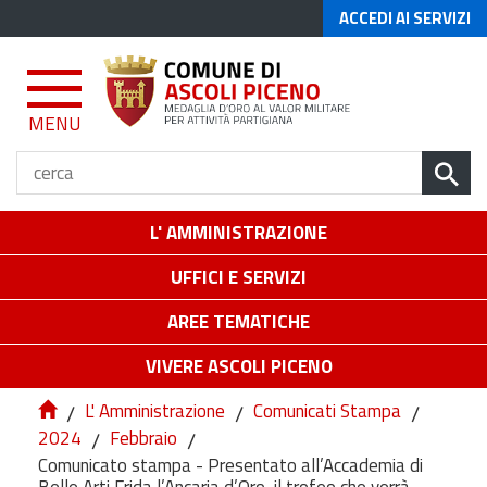
ACCEDI AI SERVIZI
MENU
L' AMMINISTRAZIONE
UFFICI E SERVIZI
AREE TEMATICHE
VIVERE ASCOLI PICENO
/
L' Amministrazione
/
Comunicati Stampa
/
2024
/
Febbraio
/
Comunicato stampa - Presentato all’Accademia di