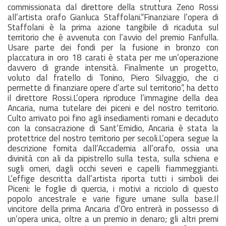
commissionata dal direttore della struttura Zeno Rossi
all’artista orafo Gianluca Staffolani.“Finanziare l’opera di
Staffolani è la prima azione tangibile di ricaduta sul
territorio che è avvenuta con l’avvio del premio Fanfulla.
Usare parte dei fondi per la fusione in bronzo con
placcatura in oro 18 carati è stata per me un’operazione
davvero di grande intensità. Finalmente un progetto,
voluto dal fratello di Tonino, Piero Silvaggio, che ci
permette di finanziare opere d’arte sul territorio”, ha detto
il direttore Rossi.L’opera riproduce l’immagine della dea
Ancaria, numa tutelare dei piceni e del nostro territorio.
Culto arrivato poi fino agli insediamenti romani e decaduto
con la consacrazione di Sant’Emidio, Ancaria è stata la
protettrice del nostro territorio per secoli.L’opera segue la
descrizione fornita dall’Accademia all’orafo, ossia una
divinità con ali da pipistrello sulla testa, sulla schiena e
sugli omeri, dagli occhi severi e capelli fiammeggianti.
L’effige descritta dall’artista riporta tutti i simboli dei
Piceni: le foglie di quercia, i motivi a ricciolo di questo
popolo ancestrale e varie figure umane sulla base.Il
vincitore della prima Ancaria d’Oro entrerà in possesso di
un’opera unica, oltre a un premio in denaro; gli altri premi