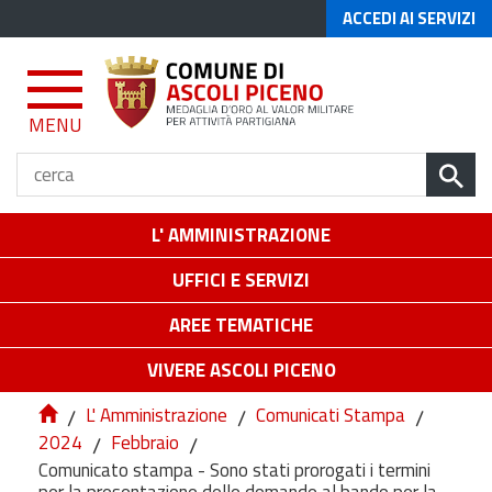
ACCEDI AI SERVIZI
MENU
L' AMMINISTRAZIONE
UFFICI E SERVIZI
AREE TEMATICHE
VIVERE ASCOLI PICENO
/
L' Amministrazione
/
Comunicati Stampa
/
2024
/
Febbraio
/
Comunicato stampa - Sono stati prorogati i termini