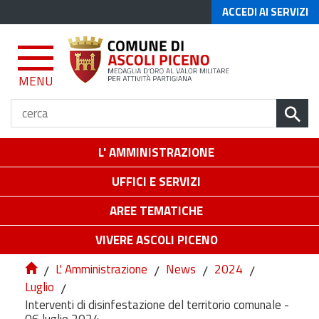
ACCEDI AI SERVIZI
MENU
L' AMMINISTRAZIONE
UFFICI E SERVIZI
AREE TEMATICHE
VIVERE ASCOLI PICENO
/
L' Amministrazione
/
News
/
2024
/
Luglio
/
Interventi di disinfestazione del territorio comunale -