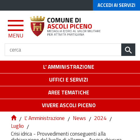
ACCEDI AI SERVIZI
MENU
L' AMMINISTRAZIONE
UFFICI E SERVIZI
AREE TEMATICHE
VIVERE ASCOLI PICENO
/
L' Amministrazione
/
News
/
2024
/
Luglio
/
Crisi idrica - Provvedimenti conseguenti alla