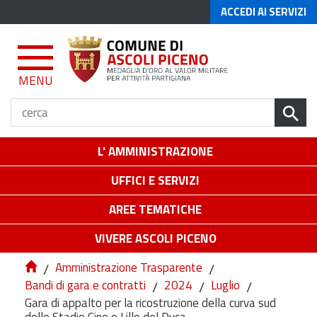
ACCEDI AI SERVIZI
MENU
L' AMMINISTRAZIONE
UFFICI E SERVIZI
AREE TEMATICHE
VIVERE ASCOLI PICENO
/
Amministrazione Trasparente
/
Bandi di gara e contratti
/
2024
/
Luglio
/
Gara di appalto per la ricostruzione della curva sud