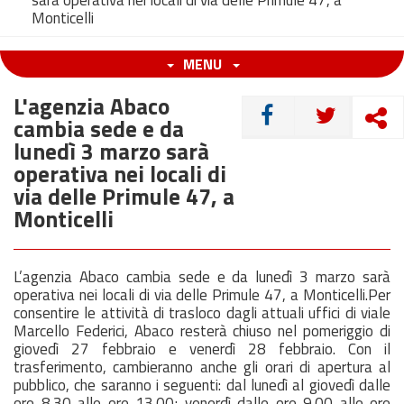
sarà operativa nei locali di via delle Primule 47, a
Monticelli
MENU
L'agenzia Abaco
CONDIVIDI
cambia sede e da
lunedì 3 marzo sarà
operativa nei locali di
via delle Primule 47, a
Monticelli
L’agenzia Abaco cambia sede e da lunedì 3
marzo
sarà
operativa nei locali di via delle Primule 47, a Monticelli.Per
consentire le attività di trasloco dagli attuali uffici di viale
Marcello Federici, Abaco resterà chiuso nel pomeriggio di
giovedì 27
febbraio
e venerdì 28 febbraio. Con il
trasferimento, cambieranno anche gli orari di apertura al
pubblico, che saranno i seguenti: dal lunedì al giovedì dalle
ore 8.30 alle ore 13.00; venerdì dalle ore 9.00 alle ore