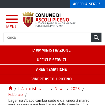
ACCEDI AI SERVIZI
MENU
L' AMMINISTRAZIONE
UFFICI E SERVIZI
AREE TEMATICHE
VIVERE ASCOLI PICENO
/
L' Amministrazione
/
News
/
2025
/
Febbraio
/
L'agenzia Abaco cambia sede e da lunedì 3 marzo