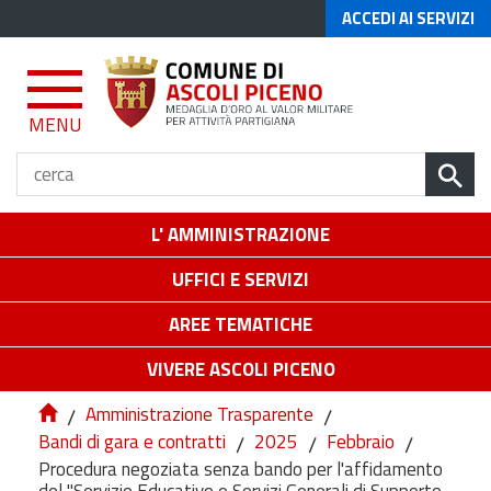
ACCEDI AI SERVIZI
MENU
L' AMMINISTRAZIONE
UFFICI E SERVIZI
AREE TEMATICHE
VIVERE ASCOLI PICENO
/
Amministrazione Trasparente
/
Bandi di gara e contratti
/
2025
/
Febbraio
/
Procedura negoziata senza bando per l'affidamento