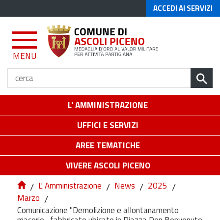
ACCEDI AI SERVIZI
MENU
L' AMMINISTRAZIONE
UFFICI E SERVIZI
AREE TEMATICHE
VIVERE ASCOLI PICENO
/
L' Amministrazione
/
News
/
2025
/
Marzo
/
Comunicazione "Demolizione e allontanamento