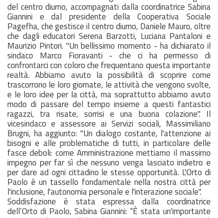
del centro diurno, accompagnati dalla coordinatrice Sabina
Giannini e dal presidente della Cooperativa Sociale
Pagefha, che gestisce il centro diurno, Daniele Mauro, oltre
che dagli educatori Serena Barzotti, Luciana Pantaloni e
Maurizio Pintori. "Un bellissimo momento - ha dichiarato il
sindaco Marco Fioravanti - che ci ha permesso di
confrontarci con coloro che frequentano questa importante
realtà. Abbiamo avuto la possibilità di scoprire come
trascorrono le loro giornate, le attività che vengono svolte,
e le loro idee per la città, ma soprattutto abbiamo avuto
modo di passare del tempo insieme a questi fantastici
ragazzi, tra risate, sorrisi e una buona colazione". Il
vicesindaco e assessore ai Servizi sociali, Massimiliano
Brugni, ha aggiunto: "Un dialogo costante, l'attenzione ai
bisogni e alle problematiche di tutti, in particolare delle
fasce deboli: come Amministrazione mettiamo il massimo
impegno per far sì che nessuno venga lasciato indietro e
per dare ad ogni cittadino le stesse opportunità. L'Orto di
Paolo è un tassello fondamentale nella nostra città per
l'inclusione, l'autonomia personale e l'interazione sociale".
Soddisfazione è stata espressa dalla coordinatrice
dell’Orto di Paolo, Sabina Giannini: “È stata un'importante