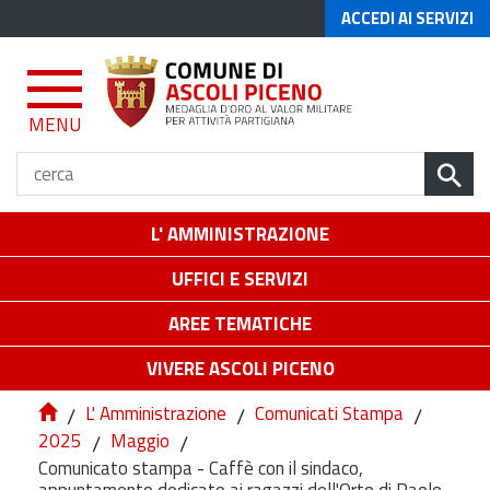
ACCEDI AI SERVIZI
MENU
L' AMMINISTRAZIONE
UFFICI E SERVIZI
AREE TEMATICHE
VIVERE ASCOLI PICENO
/
L' Amministrazione
/
Comunicati Stampa
/
2025
/
Maggio
/
Comunicato stampa - Caffè con il sindaco,