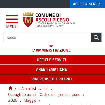
ACCEDI AI SERVIZI
MENU
L' AMMINISTRAZIONE
UFFICI E SERVIZI
AREE TEMATICHE
VIVERE ASCOLI PICENO
/
L' Amministrazione
/
Consigli Comunali - Ordine del giorno e video
/
2025
/
Maggio
/